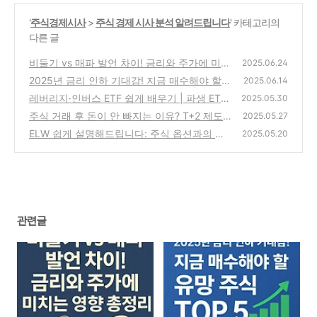
'
주식경제시사
>
주식 경제 시사 분석 알려드립니다
' 카테고리의
다른 글
비둘기 vs 매파 발언 차이! 금리와 주가에 미치
2025.06.24
는 영향 총정리
2025년 금리 인하 기대감! 지금 매수해야 할
(0)
2025.06.14
유망 주식 TOP 5
레버리지·인버스 ETF 쉽게 배우기 | 파생 ETF
(0)
2025.05.30
입문 가이드
주식 거래 후 돈이 안 빠지는 이유? T+2 제도
(0)
2025.05.27
때문일 수 있어요
ELW 쉽게 설명해드립니다: 주식 옵션과의 차
(0)
2025.05.20
이점까지
(0)
관련글