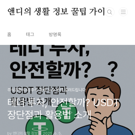
본문 바로가기
앤디의 생활 정보 꿀팁 가이드
홈
태그
방명록
주식경제시사/주식 경제 시사 분석 알려드립니다
테더 투자, 안전할까? USDT
장단점과 활용법 소개
by 앤디의 생활 정보
2025. 6. 5.