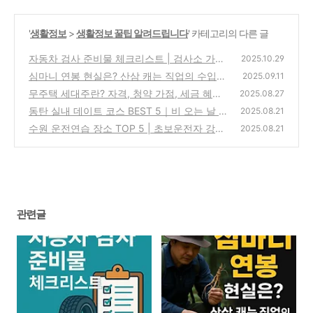
'
생활정보
>
생활정보 꿀팁 알려드립니다
' 카테고리의 다른 글
자동차 검사 준비물 체크리스트 | 검사소 가기
2025.10.29
전 필수 확인!
심마니 연봉 현실은? 산삼 캐는 직업의 수입과
(0)
2025.09.11
전망
무주택 세대주란? 자격, 청약 가점, 세금 혜택
(0)
2025.08.27
완전 정리
동탄 실내 데이트 코스 BEST 5｜비 오는 날 가
(0)
2025.08.21
기 좋은 실내 명소
수원 운전연습 장소 TOP 5 | 초보운전자 강추
(0)
2025.08.21
포인트
(0)
관련글