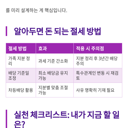
를 미리 설계하는 게 핵심입니다.
알아두면 돈 되는 절세 방법
절세 방법
효과
적용 시 주의점
가족 지분 정
지분 정리 후 3년간 배당
과세 기준 간소화
리
주의
배당 기준일
최소 배당금 유지
특수관계인 변동 시 재검
조정
가능
토
지분별 맞춤 조절
차등배당 활용
사유 명확히 기재 필요
가능
실천 체크리스트: 내가 지금 할 일
은?