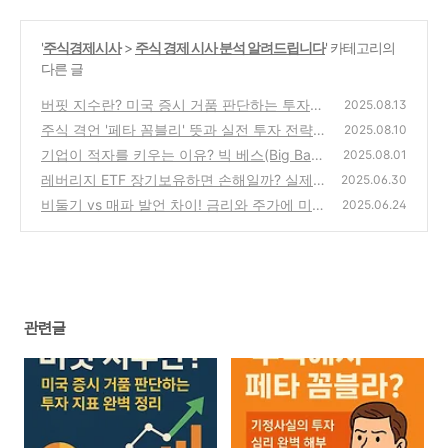
'
주식경제시사
>
주식 경제 시사 분석 알려드립니다
' 카테고리의
다른 글
버핏 지수란? 미국 증시 거품 판단하는 투자
2025.08.13
지표 완벽 정리
주식 격언 '페타 꼼블리' 뜻과 실전 투자 전략
(0)
2025.08.10
완전 정리
기업이 적자를 키우는 이유? 빅 베스(Big Bat
(0)
2025.08.01
h) 회계 기법 해설
레버리지 ETF 장기보유하면 손해일까? 실제
(0)
2025.06.30
데이터로 보는 리스크
비둘기 vs 매파 발언 차이! 금리와 주가에 미치
(0)
2025.06.24
는 영향 총정리
(0)
관련글