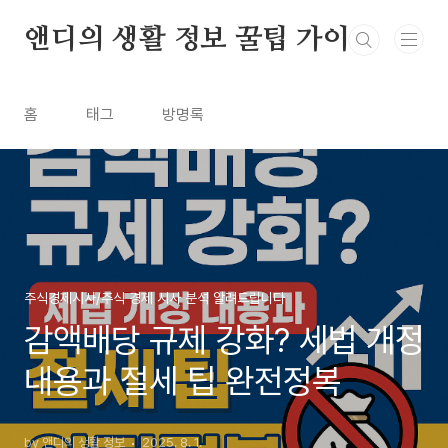
본문 바로가기
앤디의 생활 정보 꿀팁 가이드
홈
태그
방명록
주식경제시사/주식 경제 시사 분석 알려드립니다
감액배당 규제 강화? 세법 개정
내용과 절세 팁 완전정복
by 앤디의 생활 정보
2025. 8. 1.