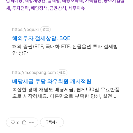
감액배당, 세법개정안, 절세팁, 배당소득세, 가족법인, 중소기업절
세, 투자전략, 배당정책, 금융상식, 세무이슈
https://bqe.kr
광고
해외투자 절세상담, BQE
해외 증권/ETF, 국내화 ETF, 선물옵션 투자 절세방
안 상담
http://m.coupang.com
광고
배당세금 쿠팡 와우회원 캐시적립
복잡한 경제 개념도 배당세금, 쉽게! 30일 무료반품
으로 시작하세요. 이론만으로 부족한 당신, 실전 투
자 전략을 쿠팡에서 바로 만나보세요.
2
구독하기