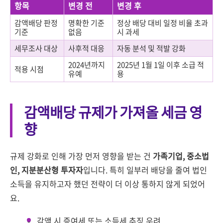
항목
변경 전
변경 후
감액배당 판정
명확한 기준
정상 배당 대비 일정 비율 초과
기준
없음
시 과세
세무조사 대상
사후적 대응
자동 분석 및 적발 강화
2024년까지
2025년 1월 1일 이후 소급 적
적용 시점
유예
용
감액배당 규제가 가져올 세금 영
향
규제 강화로 인해 가장 먼저 영향을 받는 건
가족기업, 중소법
인, 지분분산형 투자자
입니다. 특히 일부러 배당을 줄여 법인
소득을 유지하고자 했던 전략이 더 이상 통하지 않게 되었어
요.
감액 시 증여세 또는 소득세 추징 우려